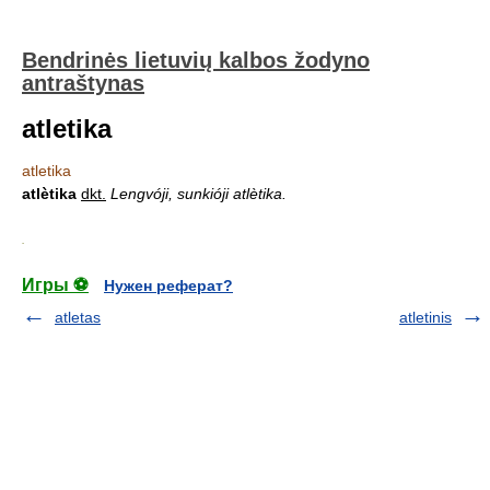
Bendrinės lietuvių kalbos žodyno
antraštynas
atletika
atletika
atlètika
dkt.
Lengvóji, sunkióji atlètika.
.
Игры ⚽
Нужен реферат?
atletas
atletinis