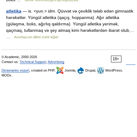
Slovar slovenskega knjižnega jezika
atletika
— is. <yun.> idm. Qüvvət və çeviklik tələb edən gimnastik
hərəkətlər. Yüngül atletika (qaçış, hoppanma). Ağır atletika
(güləşmə, boks, ağırlıq qaldırma). Yüngül atletika yerimək,
qaçmaq, tullanmaq və şey atmaq kimi hərəkətlərdən ibarət olub,…
…
Azərbaycan dilinin izahlı lüğəti
© Academic, 2000-2026
18+
Contact us:
Technical Support
,
Advertising
Dictionaries export
, created on PHP,
Joomla,
Drupal,
WordPress,
MODx.