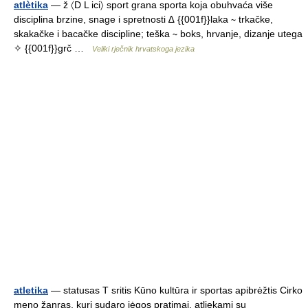
atlètika
— ž 〈D L ici〉 sport grana sporta koja obuhvaća više
disciplina brzine, snage i spretnosti ∆ {{001f}}laka ∼ trkačke,
skakačke i bacačke discipline; teška ∼ boks, hrvanje, dizanje utega
✧ {{001f}}grč …
Veliki rječnik hrvatskoga jezika
atletika
— statusas T sritis Kūno kultūra ir sportas apibrėžtis Cirko
meno žanras, kurį sudaro jėgos pratimai, atliekami su