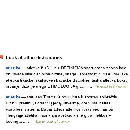
Look at other dictionaries:
atletika
— atlètika ž <D L ici> DEFINICIJA sport grana sporta koja
obuhvaća više disciplina brzine, snage i spretnosti SINTAGMA laka
atletika trkačke, skakačke i bacačke discipline; teška atletika boks,
hrvanje, dizanje utega ETIMOLOGIJA grč.… …
Hrvatski jezični portal
atletika
— statusas T sritis Kūno kultūra ir sportas apibrėžtis
Fizinių pratimų, ugdančių jėgą, ištvermę, greitumą ir kitas
ypatybes, sistema. Dabar tokios atletikos rūšys vadinamos
↑lengvąja atletika, ↑sunkiąja atletika. kilmė gr. athlētikos –
būdingas… …
Sporto terminų žodynas