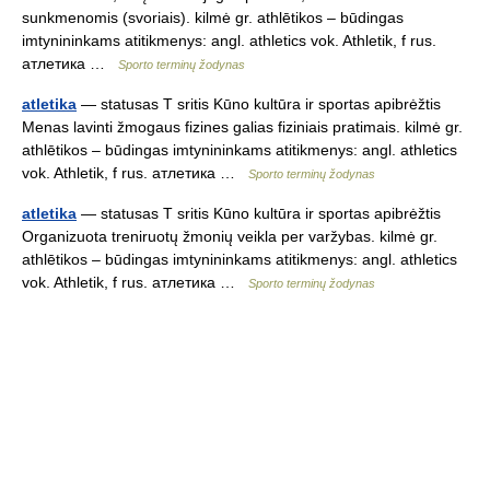
sunkmenomis (svoriais). kilmė gr. athlētikos – būdingas
imtynininkams atitikmenys: angl. athletics vok. Athletik, f rus.
атлетика …
Sporto terminų žodynas
atletika
— statusas T sritis Kūno kultūra ir sportas apibrėžtis
Menas lavinti žmogaus fizines galias fiziniais pratimais. kilmė gr.
athlētikos – būdingas imtynininkams atitikmenys: angl. athletics
vok. Athletik, f rus. атлетика …
Sporto terminų žodynas
atletika
— statusas T sritis Kūno kultūra ir sportas apibrėžtis
Organizuota treniruotų žmonių veikla per varžybas. kilmė gr.
athlētikos – būdingas imtynininkams atitikmenys: angl. athletics
vok. Athletik, f rus. атлетика …
Sporto terminų žodynas