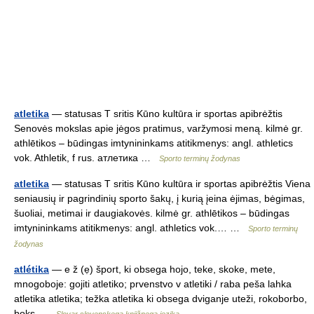
atletika
— statusas T sritis Kūno kultūra ir sportas apibrėžtis
Senovės mokslas apie jėgos pratimus, varžymosi meną. kilmė gr.
athlētikos – būdingas imtynininkams atitikmenys: angl. athletics
vok. Athletik, f rus. атлетика …
Sporto terminų žodynas
atletika
— statusas T sritis Kūno kultūra ir sportas apibrėžtis Viena
seniausių ir pagrindinių sporto šakų, į kurią įeina ėjimas, bėgimas,
šuoliai, metimai ir daugiakovės. kilmė gr. athlētikos – būdingas
imtynininkams atitikmenys: angl. athletics vok.… …
Sporto terminų
žodynas
atlétika
— e ž (ẹ) šport, ki obsega hojo, teke, skoke, mete,
mnogoboje: gojiti atletiko; prvenstvo v atletiki / raba peša lahka
atletika atletika; težka atletika ki obsega dviganje uteži, rokoborbo,
boks …